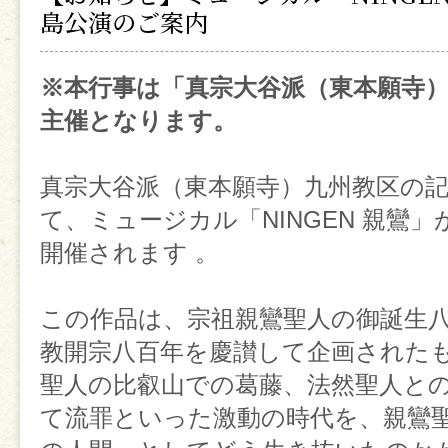
島公演のご案内
※本行事は「真宗大谷派（東本願寺
主催となります。
真宗大谷派（東本願寺）九州教区の
て、ミュージカル「NINGEN 親鸞
開催されます
。
この作品は、宗祖親鸞聖人の御誕生
教開宗八百年を慶讃して企画された
聖人の
比叡山での葛藤、法然聖人と
て流罪といった激動の時代を、親鸞